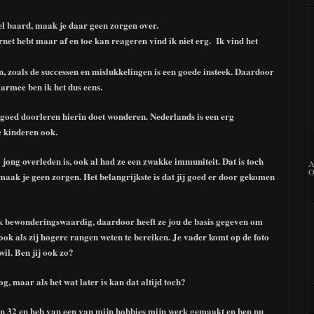
el baard, maak je daar geen zorgen over.
ernet hebt maar af en toe kan reageren vind ik niet erg. Ik vind het
 zoals de successen en mislukkelingen is een goede insteek. Daardoor
armee ben ik het dus eens.
 goed doorleren hierin doet wonderen. Nederlands is een erg
e kinderen ook.
o jong overleden is, ook al had ze een zwakke immuniteit. Dat is toch
A
O
 maak je geen zorgen. Het belangrijkste is dat jij goed er door gekomen
ik bewonderingswaardig, daardoor heeft ze jou de basis gegeven om
 ook als zij hogere rangen weten te bereiken. Je vader komt op de foto
wil. Ben jij ook zo?
g, maar als het wat later is kan dat altijd toch?
ben 32 en heb van een van mijn hobbies mijn werk gemaakt en ben nu