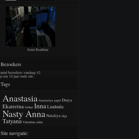
Semi Realtime
Bezoekers
antal bezoekers vandaag
42
.
p een 10 jaar oude site..
Tags
Anastasia
Darya
Anastasiya
angel
Inna
Ekaterina
Liudmila
Gohar
Nasty Anna
Nataliya
olga
Tatyana
Valentina
yulia
Site navigatie: