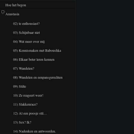
Hoe het begon
Anastasia
02) te enthousiast?
03) Schijnbaar niet
04) Wat meer over mij
05) Kennismaken met Baboushka
06) Elkaar beter leren kennen
07) Wandelen?
08) Wandelen en eenpansgerechten
09) Stilte
10) Ze reageert weer!
11) Slakkenrace?
12) Al een poosje stil…
13) Sex? Ik?
14) Nadenken en antwoorden.