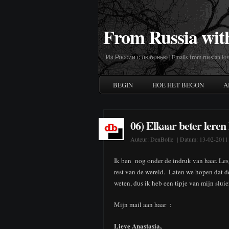
From Russia wit
Из России с любовью | Emails from russian lov
BEGIN
HOE HET BEGON
A
06) Elkaar beter leren
Auteur:
DenBolle
| Datum: 13-02-2011
Ik ben nog onder de indruk van haar. Les
rest van de wereld. Laten we hopen dat d
weten, dus ik heb een tipje van mijn sluie
Mijn mail aan haar :
Lieve Anastasia,