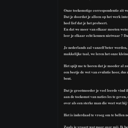
Onze toekomstige correspondentie zit w
Dat je doordat je alleen op het werk int
heel lief dat je het probeert.
En dat we meer van elkaar moeten weten,
leer je elkaar echt kennen nietwaar ? Da
Je nederlands zal vanzelf beter worden,
makkelijke taal, we leren het onze klein
Het spijt me te horen dat je moeder al z
een beetje de wet van evulutie hoor, dus
bent.
Dat je grootmoeder je veel leerde vind 
aan de toekomst van naties les te geven,
over als een sterke man die weet wat hij 
Het is inderdaad te vroeg om te bellen no
Zoals je vraagt wat meer over mij. Ik 