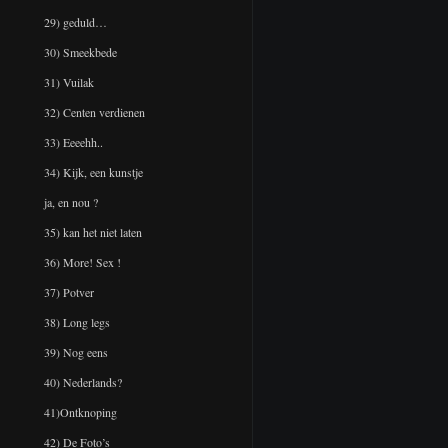
29) geduld…
30) Smeekbede
31) Vuilak
32) Centen verdienen
33) Eeeehh..
34) Kijk, een kunstje
ja, en nou ?
35) kan het niet laten
36) More! Sex !
37) Potver
38) Long legs
39) Nog eens
40) Nederlands?
41)Ontknoping
42) De Foto’s