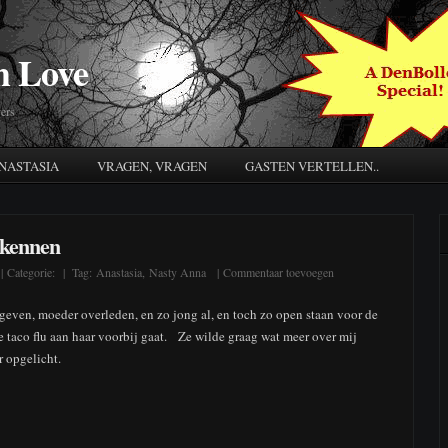
h Love
ers
NASTASIA
VRAGEN, VRAGEN
GASTEN VERTELLEN..
 kennen
| Categorie:
| Tag:
Anastasia
,
Nasty Anna
| Commentaar toevoegen
geven, moeder overleden, en zo jong al, en toch zo open staan voor de
e taco flu aan haar voorbij gaat. Ze wilde graag wat meer over mij
r opgelicht.