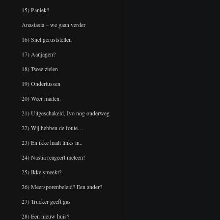
15) Paniek?
Anastasia – we gaan verder
16) Snel geruststellen
17) Aanjagen?
18) Twee zielen
19) Ondertussen
20) Weer mailen.
21) Uitgeschakeld, Ivo nog onderweg
22) Wij hebben de foute…
23) En ikke haalt links in..
24) Nastia reageert meteen!
25) Ikke smeekt?
26) Meersporenbeleid? Een ander?
27) Trucker geeft gas
28) Een nieuw huis?