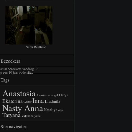
Semi Realtime
Bezoekers
antal bezoekers vandaag
38
.
p een 10 jaar oude site..
Tags
Anastasia
Darya
Anastasiya
angel
Inna
Ekaterina
Liudmila
Gohar
Nasty Anna
Nataliya
olga
Tatyana
Valentina
yulia
Site navigatie: