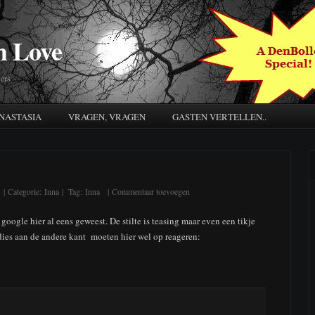
h Love
ers
NASTASIA
VRAGEN, VRAGEN
GASTEN VERTELLEN..
| Categorie:
Inna
| Tag:
Inna
| Commentaar toevoegen
a google hier al eens geweest. De stilte is teasing maar even een tikje
dies aan de andere kant moeten hier wel op reageren: