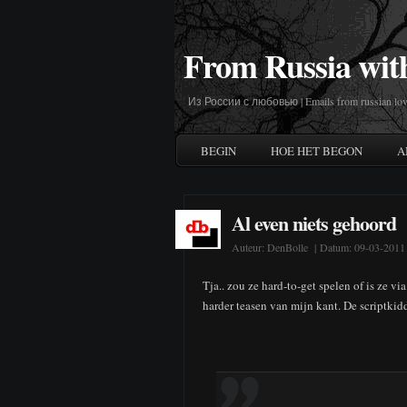
From Russia wit
Из России с любовью | Emails from russian lov
BEGIN
HOE HET BEGON
A
Al even niets gehoord
Auteur:
DenBolle
| Datum: 09-03-2011
Tja.. zou ze hard-to-get spelen of is ze vi
harder teasen van mijn kant. De scriptkid