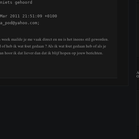
niets gehoord

Mar 2011 21:51:09 +0100

a_pod@yahoo.com;
week mailde je me vaak direct en nu is het ineens stil geworden.
 of heb ik wat fout gedaan ? Als ik wat fout gedaan heb of als je
an hoor ik dat liever dan dat ik blijf hopen op jouw berichten.
A
O