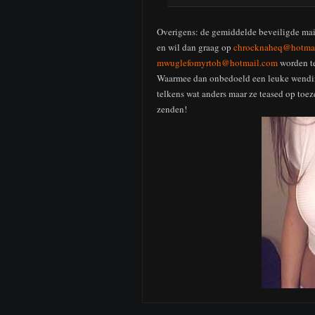
Overigens: de gemiddelde beveiligde mail
en wil dan graag op
chrocknaheq@hotma
mwuglefomyrtoh@hotmail.com
worden t
Waarmee dan onbedoeld een leuke wendin
telkens wat anders maar ze teased op toezen
zenden!