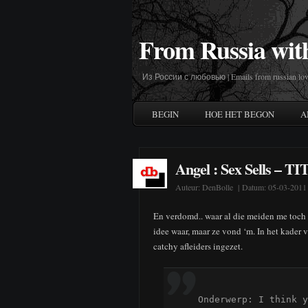
From Russia wit
Из России с любовью | Emails from russian lov
BEGIN
HOE HET BEGON
A
Angel : Sex Sells – TI
Auteur:
DenBolle
| Datum: 05-03-2011
En verdomd.. waar al die meiden me toch
idee waar, maar ze vond ‘m. In het kader
catchy afleiders ingezet.
Onderwerp: I think y