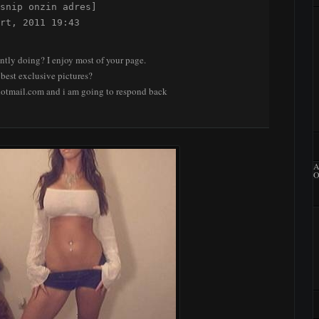
snip onzin adres]

rt, 2011 19:43

ntly doing? I enjoy most of your page.
best exclusive pictures?
otmail.com and i am going to respond back
A
O