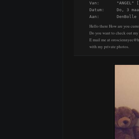
Van:       "ANGEL" [
Datum:     Do, 3 maa
Aan:       DenBolle
Hello there How are you curre
Do you want to check out my 
E mail me at orosciennyec@h
with my private photos.