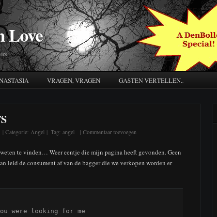
h Love
ers
NASTASIA
VRAGEN, VRAGEN
GASTEN VERTELLEN..
TS
| Categorie:
Angel
| Tag:
angel
| Commentaar toevoegen
 weten te vinden… Weer eentje die mijn pagina heeft gevonden. Geen
 van leid de consument af van de bagger die we verkopen worden er
ou were looking for me
