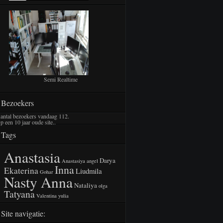
Semi Realtime
Bezoekers
antal bezoekers vandaag
112
.
p een 10 jaar oude site..
Tags
Anastasia
Darya
Anastasiya
angel
Inna
Ekaterina
Liudmila
Gohar
Nasty Anna
Nataliya
olga
Tatyana
Valentina
yulia
Site navigatie: