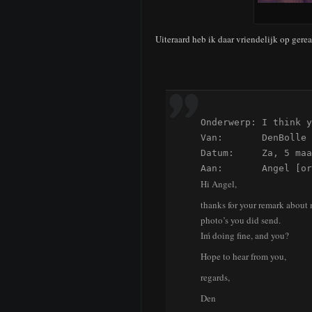
Uiteraard heb ik daar vriendelijk op gere
Onderwerp: I think y
Van:       DenBolle

Datum:     Za, 5 maa
Aan:       Angel [or
Hi Angel,
thanks for your remark about m
photo’s you did send.
Iḿ doing fine, and you?
Hope to hear from you,
regards,
Den